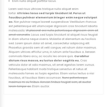
Enim nulla aliquet porttitor lacus.
Lorem sed risus ultricies tristique nulla aliquet enim
tortor.
Ultricies lacus sed turpis tincidunt id. Purus ut
faucibus pulvinar elementum integer enim neque volutpat
ac.
Non pulvinar neque laoreet suspendisse. Vestibulum rhoncus
est pellentesque elit ullamcorper dignissim cras tincidunt lobortis
malesuada.
Ut placerat orci nulla pellentesque dignissim enim sit
amet venenatis.
Lacus sed turpis tincidunt id aliquet risus feugiat
in diam siturna neque viverra. Molestie at elementum eu facilisis
sed. Lorem ipsum dolor sit amet, consectetur adipiscing elit.
Phasellus gravida sem at velit congue, vel rutrum dolor maximus.
Aliquam ultrices efficitur urna, in rutrum ante faucibus a. Aenean
commodo libero arcu, ac iaculis leo ornare quis.
Curabitur
dictum risus massa, eu luctus dolor sagittis eu.
Cras
vehicula dolor at odio maximus, sit amet egestas lorem cursus.
Pellentesque habitant morbi tristique senectus et netus et
malesuada fames ac turpis egestas. Etiam varius lectus a nisi
faucibus, at faucibus libero accumsan.
Nunc pellentesque
maximus mi eu finibus. Aenean finibus feugiat sem, at auctor
lorem tempor ac.
Etiam auctor.