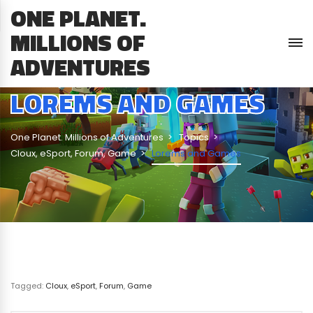
ONE PLANET.
MILLIONS OF
ADVENTURES
LOREMS AND GAMES
One Planet. Millions of Adventures
Topics
Cloux
,
eSport
,
Forum
,
Game
Lorems and Games
Tagged:
Cloux
,
eSport
,
Forum
,
Game