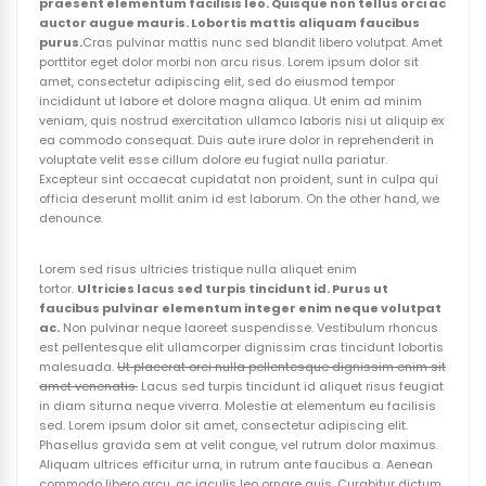
praesent elementum facilisis leo. Quisque non tellus orci ac
auctor augue mauris. Lobortis mattis aliquam faucibus
purus.
Cras pulvinar mattis nunc sed blandit libero volutpat. Amet
porttitor eget dolor morbi non arcu risus. Lorem ipsum dolor sit
amet, consectetur adipiscing elit, sed do eiusmod tempor
incididunt ut labore et dolore magna aliqua. Ut enim ad minim
veniam, quis nostrud exercitation ullamco laboris nisi ut aliquip ex
ea commodo consequat. Duis aute irure dolor in reprehenderit in
voluptate velit esse cillum dolore eu fugiat nulla pariatur.
Excepteur sint occaecat cupidatat non proident, sunt in culpa qui
officia deserunt mollit anim id est laborum. On the other hand, we
denounce.
Lorem sed risus ultricies tristique nulla aliquet enim
tortor.
Ultricies lacus sed turpis tincidunt id. Purus ut
faucibus pulvinar elementum integer enim neque volutpat
ac.
Non pulvinar neque laoreet suspendisse. Vestibulum rhoncus
est pellentesque elit ullamcorper dignissim cras tincidunt lobortis
malesuada.
Ut placerat orci nulla pellentesque dignissim enim sit
amet venenatis.
Lacus sed turpis tincidunt id aliquet risus feugiat
in diam siturna neque viverra. Molestie at elementum eu facilisis
sed. Lorem ipsum dolor sit amet, consectetur adipiscing elit.
Phasellus gravida sem at velit congue, vel rutrum dolor maximus.
Aliquam ultrices efficitur urna, in rutrum ante faucibus a. Aenean
commodo libero arcu, ac iaculis leo ornare quis. Curabitur dictum