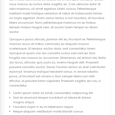
risus massa, eu luctus dolor sagittis eu. Cras vehicula dolor at
odio maximus, sit amet egestas lorem cursus. Pellentesque
habitant morbi tristique senectus et netus et malesuada fames
ac turpis egestas. Etiam varius lectus a nisi faucibus, at faucibus
libero accumsan. Nunc pellentesque maximus mi eu finibus.
Aenean finibus feugiat sem, at auctor lorem tempor ac etiam
auctor.
Quisque a purus ultrices, pulvinar elit eu, tincidunt ex. Pellentesque
rhoncus lacus at metus commodo, eu aliquam massa
scelerisque. Ut tempus auctor dolor, sed consectetur lorem.
Quisque at quam non dui convallis luctus sed sed leo. Duis
fringilla nec massa ac accumsan. Maecenas vel dictum leo. Nulla
dui lacus, ultricies quis justo ac, viverra feugiat velit. Praesent
posuere convallis auctor. Donec facilisis lectus ac erat sollicitudin
euismod. Vivamus tristique hendrerit varius. In ornare lobortis
purus, ut tincidunt est ornare a. Duis semper libero non nibh
efficitur, id posuere tortor vulputate. Praesent sagittis dui nisi, a
consectetur.
Lorem ipsum dolor sit amet, consectetur adipiscing elit
Sed do eiusmod tempor incididunt ut labore et dolore
magna aliqua.
Faucibus turpis in eu mi bibendum neque.
Neque aliquam vestibulum morbi blandit cursus.