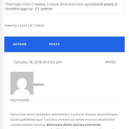
This topic has 0 replies, 1 voice, and was last updated
8 years, 6
months ago
by
admin
.
Viewing 1 post (of 1 total)
AUTHOR
POSTS
January 19, 2018 at 6:50 pm
#1432
admin
Keymaster
Purus non enim praesent elementum facilisis. Neque vitae tempus
quam pellentesque. Facilisis mauris sit amet massa vitae tortor
condimentum lacinia.
Rhoncus dolor purus non enim